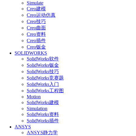
Simulate
Creo建模
Creo运动仿真
Creo技巧
Creo曲面
Creo资料
Creo插件
Creo钣金
SOLIDWORKS
SolidWorks软件
SolidWorks钣金
SolidWorks技巧
SolidWorks竞赛题
SolidWorks入门
SolidWorks工程图
Motion
SolidWorks建模
Simulation
SolidWorks资料
SolidWorks插件
ANSYS
ANSYS静力学