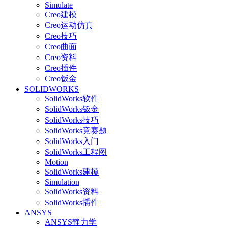
Simulate
Creo建模
Creo运动仿真
Creo技巧
Creo曲面
Creo资料
Creo插件
Creo钣金
SOLIDWORKS
SolidWorks软件
SolidWorks钣金
SolidWorks技巧
SolidWorks竞赛题
SolidWorks入门
SolidWorks工程图
Motion
SolidWorks建模
Simulation
SolidWorks资料
SolidWorks插件
ANSYS
ANSYS静力学