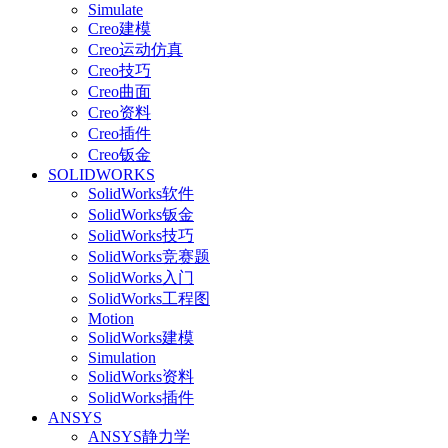
Simulate
Creo建模
Creo运动仿真
Creo技巧
Creo曲面
Creo资料
Creo插件
Creo钣金
SOLIDWORKS
SolidWorks软件
SolidWorks钣金
SolidWorks技巧
SolidWorks竞赛题
SolidWorks入门
SolidWorks工程图
Motion
SolidWorks建模
Simulation
SolidWorks资料
SolidWorks插件
ANSYS
ANSYS静力学