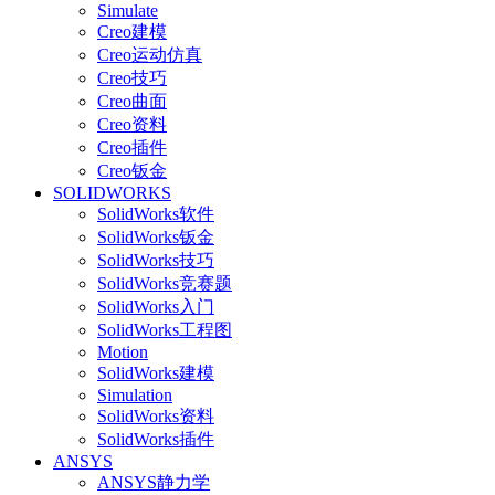
Simulate
Creo建模
Creo运动仿真
Creo技巧
Creo曲面
Creo资料
Creo插件
Creo钣金
SOLIDWORKS
SolidWorks软件
SolidWorks钣金
SolidWorks技巧
SolidWorks竞赛题
SolidWorks入门
SolidWorks工程图
Motion
SolidWorks建模
Simulation
SolidWorks资料
SolidWorks插件
ANSYS
ANSYS静力学