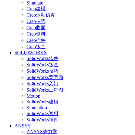
Simulate
Creo建模
Creo运动仿真
Creo技巧
Creo曲面
Creo资料
Creo插件
Creo钣金
SOLIDWORKS
SolidWorks软件
SolidWorks钣金
SolidWorks技巧
SolidWorks竞赛题
SolidWorks入门
SolidWorks工程图
Motion
SolidWorks建模
Simulation
SolidWorks资料
SolidWorks插件
ANSYS
ANSYS静力学