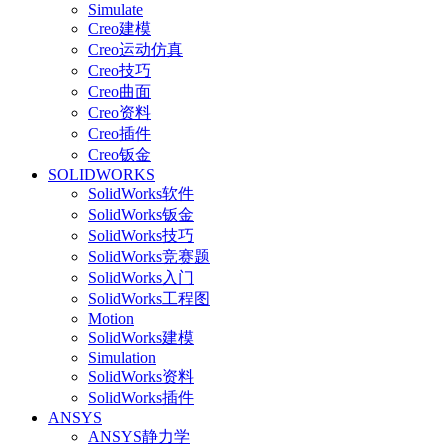
Simulate
Creo建模
Creo运动仿真
Creo技巧
Creo曲面
Creo资料
Creo插件
Creo钣金
SOLIDWORKS
SolidWorks软件
SolidWorks钣金
SolidWorks技巧
SolidWorks竞赛题
SolidWorks入门
SolidWorks工程图
Motion
SolidWorks建模
Simulation
SolidWorks资料
SolidWorks插件
ANSYS
ANSYS静力学