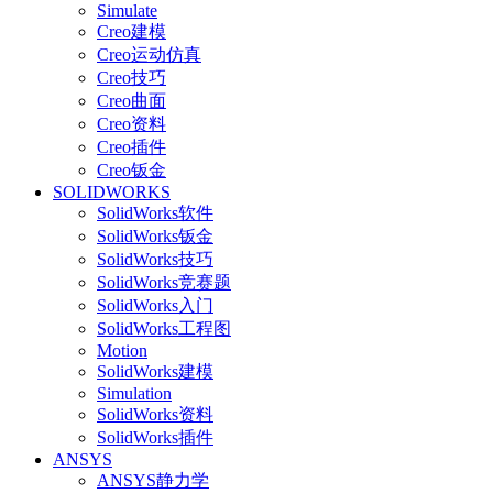
Simulate
Creo建模
Creo运动仿真
Creo技巧
Creo曲面
Creo资料
Creo插件
Creo钣金
SOLIDWORKS
SolidWorks软件
SolidWorks钣金
SolidWorks技巧
SolidWorks竞赛题
SolidWorks入门
SolidWorks工程图
Motion
SolidWorks建模
Simulation
SolidWorks资料
SolidWorks插件
ANSYS
ANSYS静力学