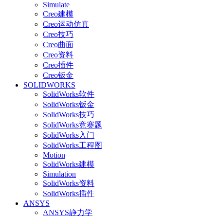
Simulate
Creo建模
Creo运动仿真
Creo技巧
Creo曲面
Creo资料
Creo插件
Creo钣金
SOLIDWORKS
SolidWorks软件
SolidWorks钣金
SolidWorks技巧
SolidWorks竞赛题
SolidWorks入门
SolidWorks工程图
Motion
SolidWorks建模
Simulation
SolidWorks资料
SolidWorks插件
ANSYS
ANSYS静力学