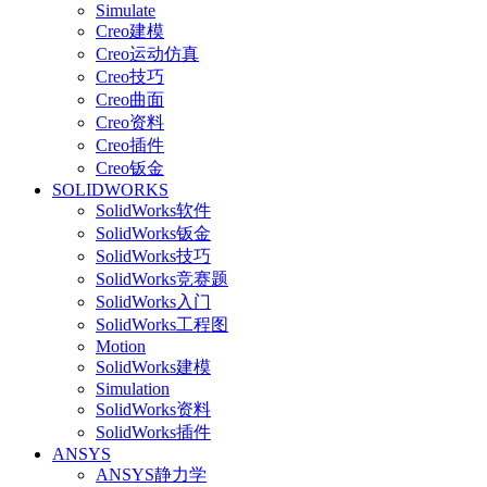
Simulate
Creo建模
Creo运动仿真
Creo技巧
Creo曲面
Creo资料
Creo插件
Creo钣金
SOLIDWORKS
SolidWorks软件
SolidWorks钣金
SolidWorks技巧
SolidWorks竞赛题
SolidWorks入门
SolidWorks工程图
Motion
SolidWorks建模
Simulation
SolidWorks资料
SolidWorks插件
ANSYS
ANSYS静力学