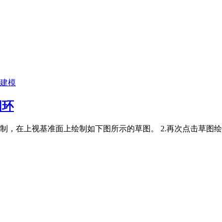
ks建模
圆环
绘制，在上视基准面上绘制如下图所示的草图。 2.再次点击草图