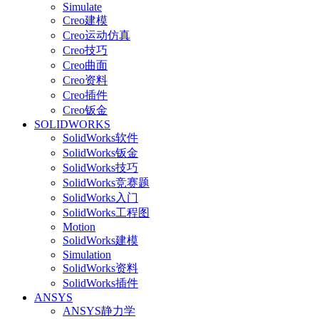
Simulate
Creo建模
Creo运动仿真
Creo技巧
Creo曲面
Creo资料
Creo插件
Creo钣金
SOLIDWORKS
SolidWorks软件
SolidWorks钣金
SolidWorks技巧
SolidWorks竞赛题
SolidWorks入门
SolidWorks工程图
Motion
SolidWorks建模
Simulation
SolidWorks资料
SolidWorks插件
ANSYS
ANSYS静力学