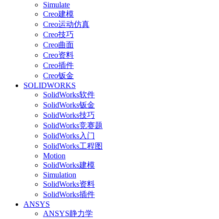
Simulate
Creo建模
Creo运动仿真
Creo技巧
Creo曲面
Creo资料
Creo插件
Creo钣金
SOLIDWORKS
SolidWorks软件
SolidWorks钣金
SolidWorks技巧
SolidWorks竞赛题
SolidWorks入门
SolidWorks工程图
Motion
SolidWorks建模
Simulation
SolidWorks资料
SolidWorks插件
ANSYS
ANSYS静力学