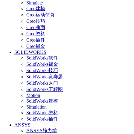
Simulate
Creo建模
Creo运动仿真
Creo技巧
Creo曲面
Creo资料
Creo插件
Creo钣金
SOLIDWORKS
SolidWorks软件
SolidWorks钣金
SolidWorks技巧
SolidWorks竞赛题
SolidWorks入门
SolidWorks工程图
Motion
SolidWorks建模
Simulation
SolidWorks资料
SolidWorks插件
ANSYS
ANSYS静力学