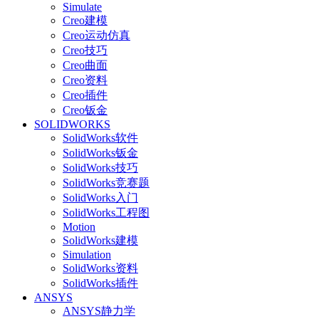
Simulate
Creo建模
Creo运动仿真
Creo技巧
Creo曲面
Creo资料
Creo插件
Creo钣金
SOLIDWORKS
SolidWorks软件
SolidWorks钣金
SolidWorks技巧
SolidWorks竞赛题
SolidWorks入门
SolidWorks工程图
Motion
SolidWorks建模
Simulation
SolidWorks资料
SolidWorks插件
ANSYS
ANSYS静力学