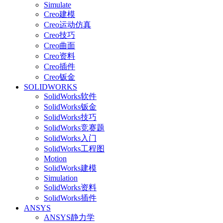
Simulate
Creo建模
Creo运动仿真
Creo技巧
Creo曲面
Creo资料
Creo插件
Creo钣金
SOLIDWORKS
SolidWorks软件
SolidWorks钣金
SolidWorks技巧
SolidWorks竞赛题
SolidWorks入门
SolidWorks工程图
Motion
SolidWorks建模
Simulation
SolidWorks资料
SolidWorks插件
ANSYS
ANSYS静力学