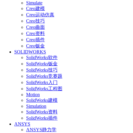
Simulate
Creo建模
Creo运动仿真
Creo技巧
Creo曲面
Creo资料
Creo插件
Creo钣金
SOLIDWORKS
SolidWorks软件
SolidWorks钣金
SolidWorks技巧
SolidWorks竞赛题
SolidWorks入门
SolidWorks工程图
Motion
SolidWorks建模
Simulation
SolidWorks资料
SolidWorks插件
ANSYS
ANSYS静力学