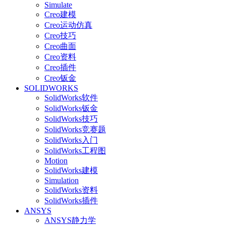
Simulate
Creo建模
Creo运动仿真
Creo技巧
Creo曲面
Creo资料
Creo插件
Creo钣金
SOLIDWORKS
SolidWorks软件
SolidWorks钣金
SolidWorks技巧
SolidWorks竞赛题
SolidWorks入门
SolidWorks工程图
Motion
SolidWorks建模
Simulation
SolidWorks资料
SolidWorks插件
ANSYS
ANSYS静力学