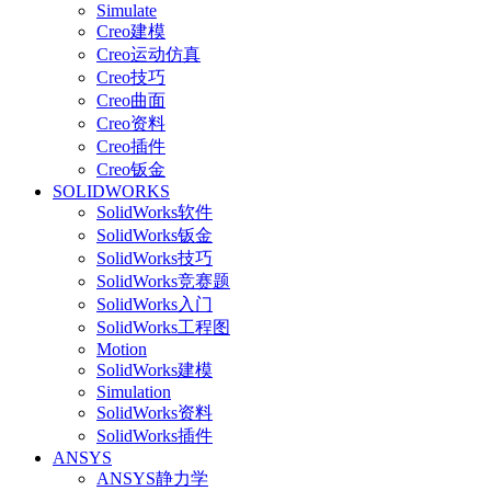
Simulate
Creo建模
Creo运动仿真
Creo技巧
Creo曲面
Creo资料
Creo插件
Creo钣金
SOLIDWORKS
SolidWorks软件
SolidWorks钣金
SolidWorks技巧
SolidWorks竞赛题
SolidWorks入门
SolidWorks工程图
Motion
SolidWorks建模
Simulation
SolidWorks资料
SolidWorks插件
ANSYS
ANSYS静力学