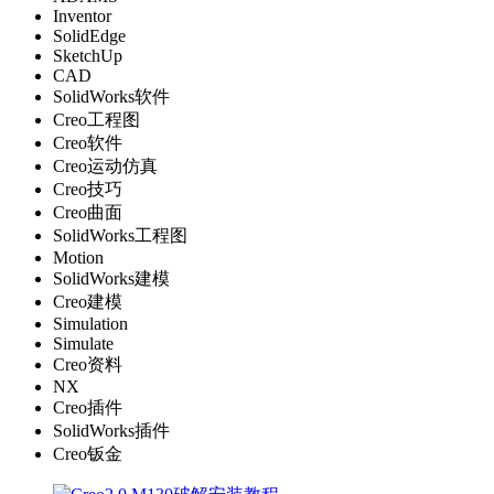
Inventor
SolidEdge
SketchUp
CAD
SolidWorks软件
Creo工程图
Creo软件
Creo运动仿真
Creo技巧
Creo曲面
SolidWorks工程图
Motion
SolidWorks建模
Creo建模
Simulation
Simulate
Creo资料
NX
Creo插件
SolidWorks插件
Creo钣金