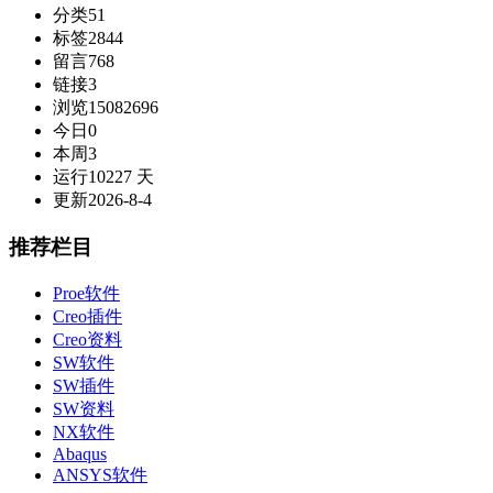
分类
51
标签
2844
留言
768
链接
3
浏览
15082696
今日
0
本周
3
运行
10227 天
更新
2026-8-4
推荐栏目
Proe软件
Creo插件
Creo资料
SW软件
SW插件
SW资料
NX软件
Abaqus
ANSYS软件