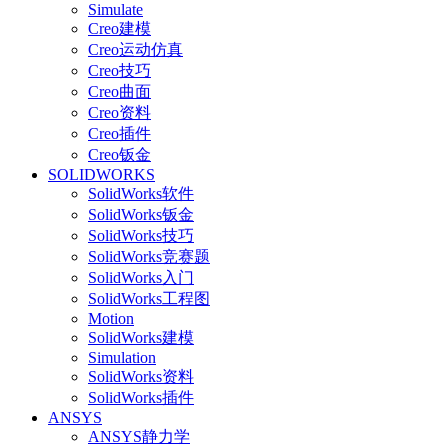
Simulate
Creo建模
Creo运动仿真
Creo技巧
Creo曲面
Creo资料
Creo插件
Creo钣金
SOLIDWORKS
SolidWorks软件
SolidWorks钣金
SolidWorks技巧
SolidWorks竞赛题
SolidWorks入门
SolidWorks工程图
Motion
SolidWorks建模
Simulation
SolidWorks资料
SolidWorks插件
ANSYS
ANSYS静力学