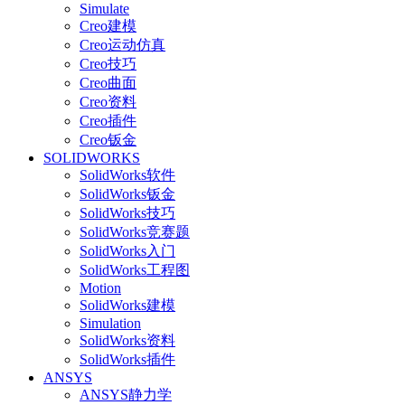
Simulate
Creo建模
Creo运动仿真
Creo技巧
Creo曲面
Creo资料
Creo插件
Creo钣金
SOLIDWORKS
SolidWorks软件
SolidWorks钣金
SolidWorks技巧
SolidWorks竞赛题
SolidWorks入门
SolidWorks工程图
Motion
SolidWorks建模
Simulation
SolidWorks资料
SolidWorks插件
ANSYS
ANSYS静力学