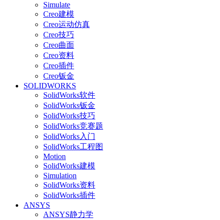
Simulate
Creo建模
Creo运动仿真
Creo技巧
Creo曲面
Creo资料
Creo插件
Creo钣金
SOLIDWORKS
SolidWorks软件
SolidWorks钣金
SolidWorks技巧
SolidWorks竞赛题
SolidWorks入门
SolidWorks工程图
Motion
SolidWorks建模
Simulation
SolidWorks资料
SolidWorks插件
ANSYS
ANSYS静力学