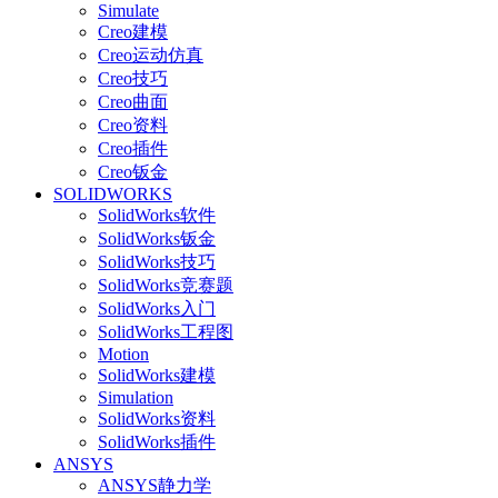
Simulate
Creo建模
Creo运动仿真
Creo技巧
Creo曲面
Creo资料
Creo插件
Creo钣金
SOLIDWORKS
SolidWorks软件
SolidWorks钣金
SolidWorks技巧
SolidWorks竞赛题
SolidWorks入门
SolidWorks工程图
Motion
SolidWorks建模
Simulation
SolidWorks资料
SolidWorks插件
ANSYS
ANSYS静力学