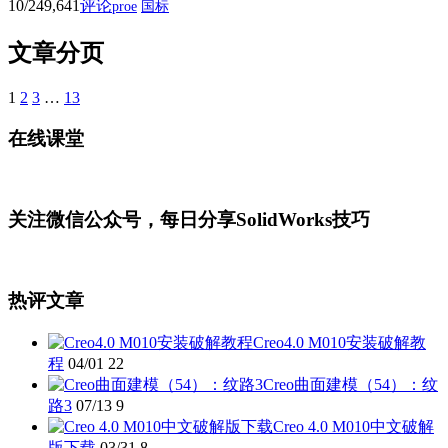
10/24
9,641
评论
proe
国标
文章分页
1
2
3
…
13
在线课堂
关注微信公众号，每日分享SolidWorks技巧
热评文章
Creo4.0 M010安装破解教
程
04/01
22
Creo曲面建模（54）：纹
路3
07/13
9
Creo 4.0 M010中文破解
版下载
03/31
8