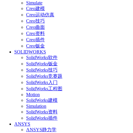
Simulate
Creo建模
Creo运动仿真
Creo技巧
Creo曲面
Creo资料
Creo插件
Creo钣金
SOLIDWORKS
SolidWorks软件
SolidWorks钣金
SolidWorks技巧
SolidWorks竞赛题
SolidWorks入门
SolidWorks工程图
Motion
SolidWorks建模
Simulation
SolidWorks资料
SolidWorks插件
ANSYS
ANSYS静力学