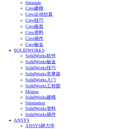
Simulate
Creo建模
Creo运动仿真
Creo技巧
Creo曲面
Creo资料
Creo插件
Creo钣金
SOLIDWORKS
SolidWorks软件
SolidWorks钣金
SolidWorks技巧
SolidWorks竞赛题
SolidWorks入门
SolidWorks工程图
Motion
SolidWorks建模
Simulation
SolidWorks资料
SolidWorks插件
ANSYS
ANSYS静力学