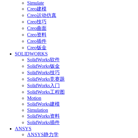
Simulate
Creo建模
Creo运动仿真
Creo技巧
Creo曲面
Creo资料
Creo插件
Creo钣金
SOLIDWORKS
SolidWorks软件
SolidWorks钣金
SolidWorks技巧
SolidWorks竞赛题
SolidWorks入门
SolidWorks工程图
Motion
SolidWorks建模
Simulation
SolidWorks资料
SolidWorks插件
ANSYS
ANSYS静力学