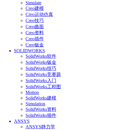
Simulate
Creo建模
Creo运动仿真
Creo技巧
Creo曲面
Creo资料
Creo插件
Creo钣金
SOLIDWORKS
SolidWorks软件
SolidWorks钣金
SolidWorks技巧
SolidWorks竞赛题
SolidWorks入门
SolidWorks工程图
Motion
SolidWorks建模
Simulation
SolidWorks资料
SolidWorks插件
ANSYS
ANSYS静力学