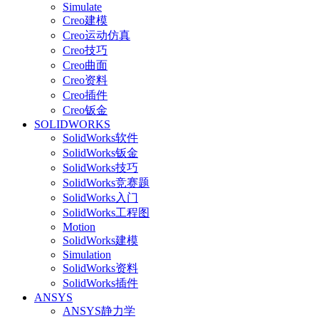
Simulate
Creo建模
Creo运动仿真
Creo技巧
Creo曲面
Creo资料
Creo插件
Creo钣金
SOLIDWORKS
SolidWorks软件
SolidWorks钣金
SolidWorks技巧
SolidWorks竞赛题
SolidWorks入门
SolidWorks工程图
Motion
SolidWorks建模
Simulation
SolidWorks资料
SolidWorks插件
ANSYS
ANSYS静力学