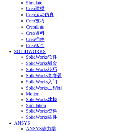
Simulate
Creo建模
Creo运动仿真
Creo技巧
Creo曲面
Creo资料
Creo插件
Creo钣金
SOLIDWORKS
SolidWorks软件
SolidWorks钣金
SolidWorks技巧
SolidWorks竞赛题
SolidWorks入门
SolidWorks工程图
Motion
SolidWorks建模
Simulation
SolidWorks资料
SolidWorks插件
ANSYS
ANSYS静力学