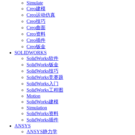
Simulate
Creo建模
Creo运动仿真
Creo技巧
Creo曲面
Creo资料
Creo插件
Creo钣金
SOLIDWORKS
SolidWorks软件
SolidWorks钣金
SolidWorks技巧
SolidWorks竞赛题
SolidWorks入门
SolidWorks工程图
Motion
SolidWorks建模
Simulation
SolidWorks资料
SolidWorks插件
ANSYS
ANSYS静力学