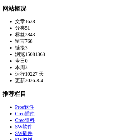
网站概况
文章
1628
分类
51
标签
2843
留言
768
链接
3
浏览
15081363
今日
0
本周
3
运行
10227 天
更新
2026-8-4
推荐栏目
Proe软件
Creo插件
Creo资料
SW软件
SW插件
SW资料