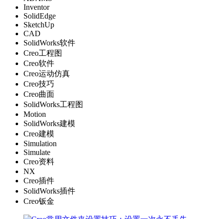
Inventor
SolidEdge
SketchUp
CAD
SolidWorks软件
Creo工程图
Creo软件
Creo运动仿真
Creo技巧
Creo曲面
SolidWorks工程图
Motion
SolidWorks建模
Creo建模
Simulation
Simulate
Creo资料
NX
Creo插件
SolidWorks插件
Creo钣金