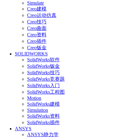
Simulate
Creo建模
Creo运动仿真
Creo技巧
Creo曲面
Creo资料
Creo插件
Creo钣金
SOLIDWORKS
SolidWorks软件
SolidWorks钣金
SolidWorks技巧
SolidWorks竞赛题
SolidWorks入门
SolidWorks工程图
Motion
SolidWorks建模
Simulation
SolidWorks资料
SolidWorks插件
ANSYS
ANSYS静力学