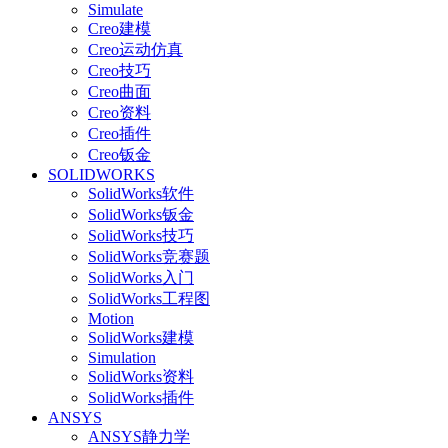
Simulate
Creo建模
Creo运动仿真
Creo技巧
Creo曲面
Creo资料
Creo插件
Creo钣金
SOLIDWORKS
SolidWorks软件
SolidWorks钣金
SolidWorks技巧
SolidWorks竞赛题
SolidWorks入门
SolidWorks工程图
Motion
SolidWorks建模
Simulation
SolidWorks资料
SolidWorks插件
ANSYS
ANSYS静力学