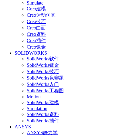
Simulate
Creo建模
Creo运动仿真
Creo技巧
Creo曲面
Creo资料
Creo插件
Creo钣金
SOLIDWORKS
SolidWorks软件
SolidWorks钣金
SolidWorks技巧
SolidWorks竞赛题
SolidWorks入门
SolidWorks工程图
Motion
SolidWorks建模
Simulation
SolidWorks资料
SolidWorks插件
ANSYS
ANSYS静力学