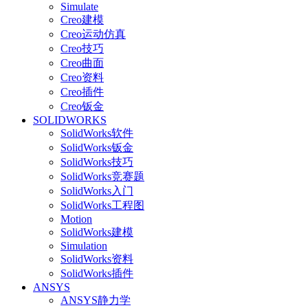
Simulate
Creo建模
Creo运动仿真
Creo技巧
Creo曲面
Creo资料
Creo插件
Creo钣金
SOLIDWORKS
SolidWorks软件
SolidWorks钣金
SolidWorks技巧
SolidWorks竞赛题
SolidWorks入门
SolidWorks工程图
Motion
SolidWorks建模
Simulation
SolidWorks资料
SolidWorks插件
ANSYS
ANSYS静力学