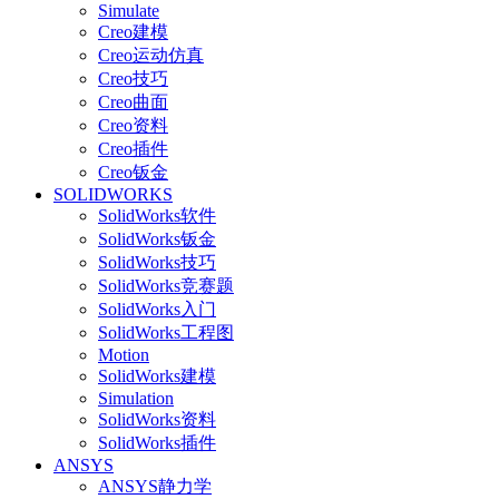
Simulate
Creo建模
Creo运动仿真
Creo技巧
Creo曲面
Creo资料
Creo插件
Creo钣金
SOLIDWORKS
SolidWorks软件
SolidWorks钣金
SolidWorks技巧
SolidWorks竞赛题
SolidWorks入门
SolidWorks工程图
Motion
SolidWorks建模
Simulation
SolidWorks资料
SolidWorks插件
ANSYS
ANSYS静力学