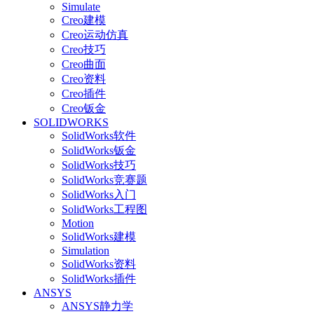
Simulate
Creo建模
Creo运动仿真
Creo技巧
Creo曲面
Creo资料
Creo插件
Creo钣金
SOLIDWORKS
SolidWorks软件
SolidWorks钣金
SolidWorks技巧
SolidWorks竞赛题
SolidWorks入门
SolidWorks工程图
Motion
SolidWorks建模
Simulation
SolidWorks资料
SolidWorks插件
ANSYS
ANSYS静力学