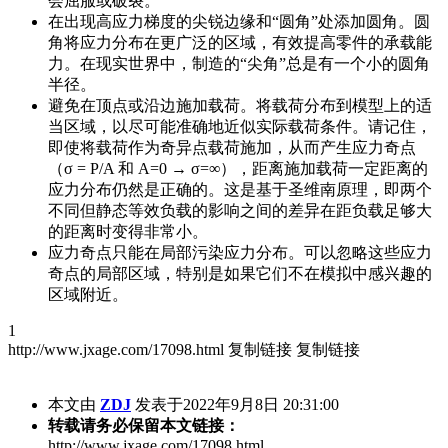
会屈服或破裂。
在出现高应力梯度的尖锐边缘和“圆角”处添加圆角。圆
角将应力分布在更广泛的区域，有效提高零件的承载能
力。在现实世界中，制造的“尖角”总是有一个小的圆角
半径。
避免在顶点或沿边施加载荷。将载荷分布到模型上的适
当区域，以尽可能准确地近似实际载荷条件。请记住，
即使将载荷作为奇异点载荷施加，从而产生应力奇点
（σ = P/A 和 A=0 → σ=∞），距离施加载荷一定距离的
应力分布仍然是正确的。这是基于圣维南原理，即两个
不同但静态等效负载的影响之间的差异在距负载足够大
的距离时变得非常小。
应力奇点只能在局部污染应力分布。可以忽略这些应力
奇点的局部区域，特别是如果它们不在模拟中感兴趣的
区域附近。
1
http://www.jxage.com/17098.html
复制链接
复制链接
本文由
ZDJ
发表于2022年9月8日 20:31:00
转载请务必保留本文链接：
http://www.jxage.com/17098.html