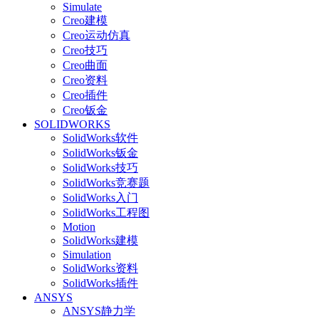
Simulate
Creo建模
Creo运动仿真
Creo技巧
Creo曲面
Creo资料
Creo插件
Creo钣金
SOLIDWORKS
SolidWorks软件
SolidWorks钣金
SolidWorks技巧
SolidWorks竞赛题
SolidWorks入门
SolidWorks工程图
Motion
SolidWorks建模
Simulation
SolidWorks资料
SolidWorks插件
ANSYS
ANSYS静力学