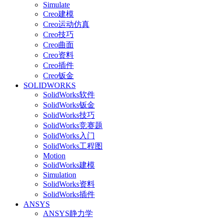
Simulate
Creo建模
Creo运动仿真
Creo技巧
Creo曲面
Creo资料
Creo插件
Creo钣金
SOLIDWORKS
SolidWorks软件
SolidWorks钣金
SolidWorks技巧
SolidWorks竞赛题
SolidWorks入门
SolidWorks工程图
Motion
SolidWorks建模
Simulation
SolidWorks资料
SolidWorks插件
ANSYS
ANSYS静力学