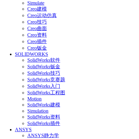
Simulate
Creo建模
Creo运动仿真
Creo技巧
Creo曲面
Creo资料
Creo插件
Creo钣金
SOLIDWORKS
SolidWorks软件
SolidWorks钣金
SolidWorks技巧
SolidWorks竞赛题
SolidWorks入门
SolidWorks工程图
Motion
SolidWorks建模
Simulation
SolidWorks资料
SolidWorks插件
ANSYS
ANSYS静力学