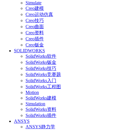
Simulate
Creo建模
Creo运动仿真
Creo技巧
Creo曲面
Creo资料
Creo插件
Creo钣金
SOLIDWORKS
SolidWorks软件
SolidWorks钣金
SolidWorks技巧
SolidWorks竞赛题
SolidWorks入门
SolidWorks工程图
Motion
SolidWorks建模
Simulation
SolidWorks资料
SolidWorks插件
ANSYS
ANSYS静力学