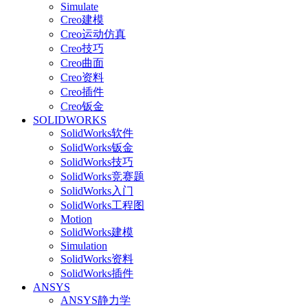
Simulate
Creo建模
Creo运动仿真
Creo技巧
Creo曲面
Creo资料
Creo插件
Creo钣金
SOLIDWORKS
SolidWorks软件
SolidWorks钣金
SolidWorks技巧
SolidWorks竞赛题
SolidWorks入门
SolidWorks工程图
Motion
SolidWorks建模
Simulation
SolidWorks资料
SolidWorks插件
ANSYS
ANSYS静力学