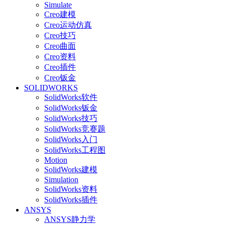
Simulate
Creo建模
Creo运动仿真
Creo技巧
Creo曲面
Creo资料
Creo插件
Creo钣金
SOLIDWORKS
SolidWorks软件
SolidWorks钣金
SolidWorks技巧
SolidWorks竞赛题
SolidWorks入门
SolidWorks工程图
Motion
SolidWorks建模
Simulation
SolidWorks资料
SolidWorks插件
ANSYS
ANSYS静力学