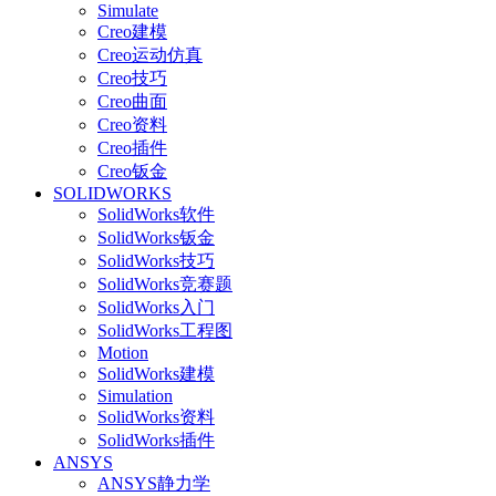
Simulate
Creo建模
Creo运动仿真
Creo技巧
Creo曲面
Creo资料
Creo插件
Creo钣金
SOLIDWORKS
SolidWorks软件
SolidWorks钣金
SolidWorks技巧
SolidWorks竞赛题
SolidWorks入门
SolidWorks工程图
Motion
SolidWorks建模
Simulation
SolidWorks资料
SolidWorks插件
ANSYS
ANSYS静力学