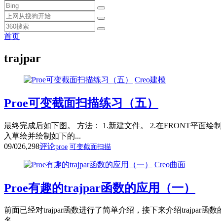
首页
trajpar
Creo建模
Proe可变截面扫描练习（五）
最终完成后如下图。 方法： 1.新建文件。 2.在FRONT
入草绘并绘制如下的...
09/02
6,298
评论
proe
可变截面扫描
Creo曲面
Proe有趣的trajpar函数的应用（一）
前面已经对trajpar函数进行了简单介绍，接下来介绍trajpa
名...