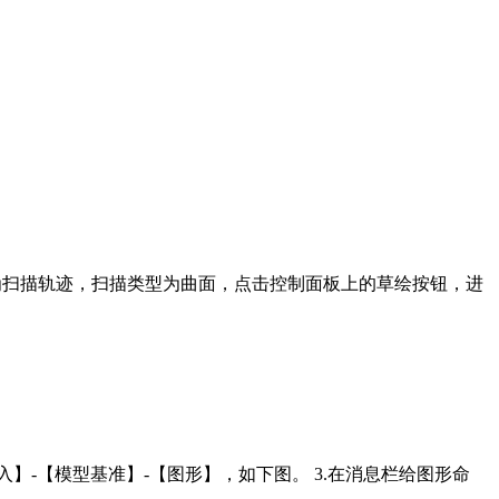
绘作为扫描轨迹，扫描类型为曲面，点击控制面板上的草绘按钮，进
【插入】-【模型基准】-【图形】，如下图。 3.在消息栏给图形命