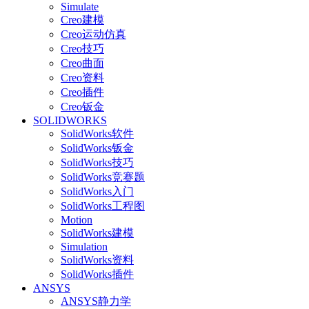
Simulate
Creo建模
Creo运动仿真
Creo技巧
Creo曲面
Creo资料
Creo插件
Creo钣金
SOLIDWORKS
SolidWorks软件
SolidWorks钣金
SolidWorks技巧
SolidWorks竞赛题
SolidWorks入门
SolidWorks工程图
Motion
SolidWorks建模
Simulation
SolidWorks资料
SolidWorks插件
ANSYS
ANSYS静力学