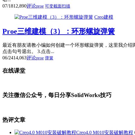
07/18
12,890
评论
proe
可变截面扫描
Creo建模
Proe三维建模（3）：环形螺旋弹簧
最近有朋友请教小编如何创建一个环形螺旋弹簧，这里我介绍两种
点击勾号退出。 3.点击...
06/24
14,063
评论
proe
弹簧
在线课堂
关注微信公众号，每日分享SolidWorks技巧
热评文章
Creo4.0 M010安装破解教程