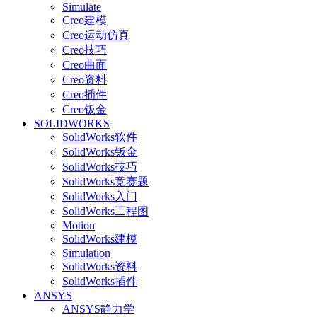
Simulate
Creo建模
Creo运动仿真
Creo技巧
Creo曲面
Creo资料
Creo插件
Creo钣金
SOLIDWORKS
SolidWorks软件
SolidWorks钣金
SolidWorks技巧
SolidWorks竞赛题
SolidWorks入门
SolidWorks工程图
Motion
SolidWorks建模
Simulation
SolidWorks资料
SolidWorks插件
ANSYS
ANSYS静力学