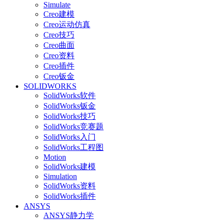
Simulate
Creo建模
Creo运动仿真
Creo技巧
Creo曲面
Creo资料
Creo插件
Creo钣金
SOLIDWORKS
SolidWorks软件
SolidWorks钣金
SolidWorks技巧
SolidWorks竞赛题
SolidWorks入门
SolidWorks工程图
Motion
SolidWorks建模
Simulation
SolidWorks资料
SolidWorks插件
ANSYS
ANSYS静力学