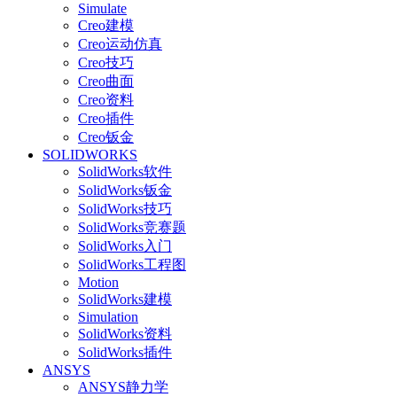
Simulate
Creo建模
Creo运动仿真
Creo技巧
Creo曲面
Creo资料
Creo插件
Creo钣金
SOLIDWORKS
SolidWorks软件
SolidWorks钣金
SolidWorks技巧
SolidWorks竞赛题
SolidWorks入门
SolidWorks工程图
Motion
SolidWorks建模
Simulation
SolidWorks资料
SolidWorks插件
ANSYS
ANSYS静力学