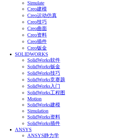
Simulate
Creo建模
Creo运动仿真
Creo技巧
Creo曲面
Creo资料
Creo插件
Creo钣金
SOLIDWORKS
SolidWorks软件
SolidWorks钣金
SolidWorks技巧
SolidWorks竞赛题
SolidWorks入门
SolidWorks工程图
Motion
SolidWorks建模
Simulation
SolidWorks资料
SolidWorks插件
ANSYS
ANSYS静力学