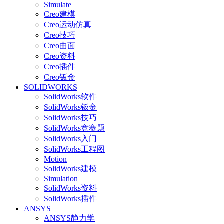
Simulate
Creo建模
Creo运动仿真
Creo技巧
Creo曲面
Creo资料
Creo插件
Creo钣金
SOLIDWORKS
SolidWorks软件
SolidWorks钣金
SolidWorks技巧
SolidWorks竞赛题
SolidWorks入门
SolidWorks工程图
Motion
SolidWorks建模
Simulation
SolidWorks资料
SolidWorks插件
ANSYS
ANSYS静力学