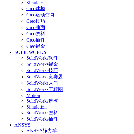
Simulate
Creo建模
Creo运动仿真
Creo技巧
Creo曲面
Creo资料
Creo插件
Creo钣金
SOLIDWORKS
SolidWorks软件
SolidWorks钣金
SolidWorks技巧
SolidWorks竞赛题
SolidWorks入门
SolidWorks工程图
Motion
SolidWorks建模
Simulation
SolidWorks资料
SolidWorks插件
ANSYS
ANSYS静力学